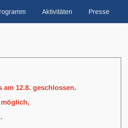
rogramm
Aktivitäten
Presse
is am 12.8. geschlossen.
 möglich,
.