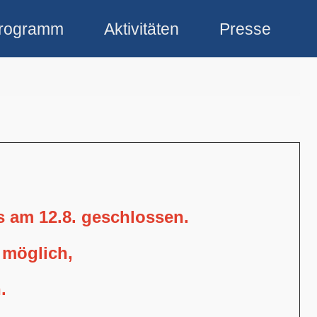
rogramm
Aktivitäten
Presse
is am 12.8. geschlossen.
 möglich,
.