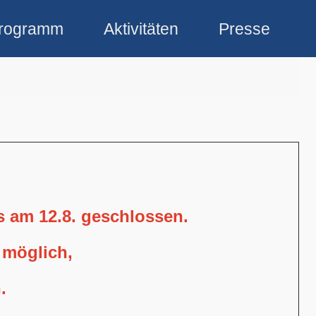
rogramm
Aktivitäten
Presse
is am 12.8. geschlossen.
 möglich,
.