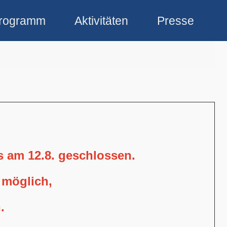
rogramm
Aktivitäten
Presse
is am 12.8. geschlossen.
 möglich,
.