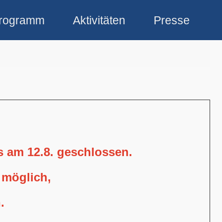
rogramm
Aktivitäten
Presse
is am 12.8. geschlossen.
 möglich,
.