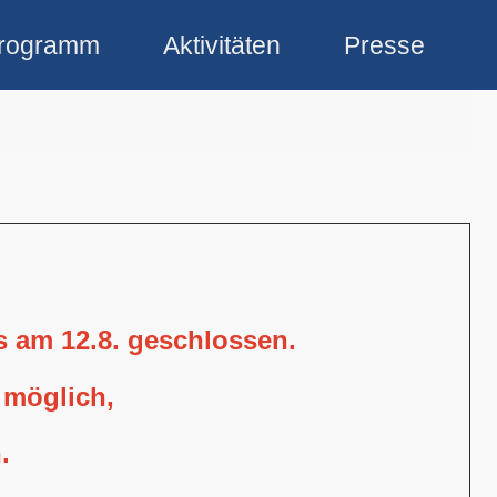
rogramm
Aktivitäten
Presse
is am 12.8. geschlossen.
 möglich,
.