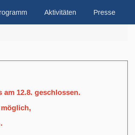
rogramm
Aktivitäten
Presse
is am 12.8. geschlossen.
 möglich,
.