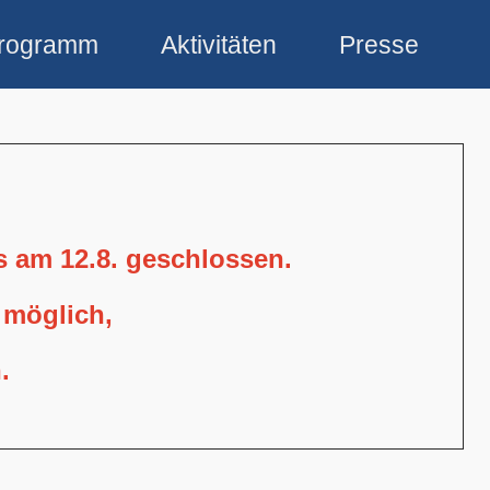
rogramm
Aktivitäten
Presse
is am 12.8. geschlossen.
 möglich,
.