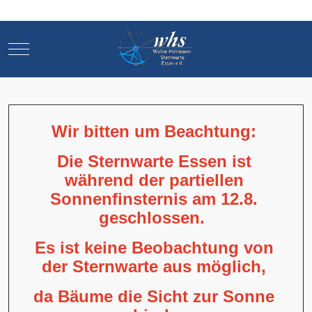
Mobile Menu Toggle
Mobile Menu Toggle
Wir bitten um Beachtung:
Die Sternwarte Essen ist
während der partiellen
Sonnenfinsternis am 12.8.
geschlossen.
Es ist keine Beobachtung von
der Sternwarte aus möglich,
da Bäume die Sicht zur Sonne