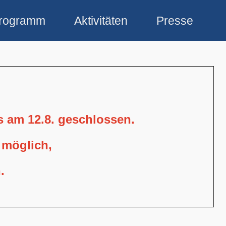
rogramm
Aktivitäten
Presse
is am 12.8. geschlossen.
 möglich,
.