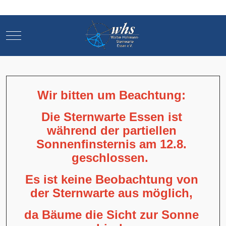
Mobile Menu Toggle
Mobile Menu Toggle
Wir bitten um Beachtung:
Die Sternwarte Essen ist
während der partiellen
Sonnenfinsternis am 12.8.
geschlossen.
Es ist keine Beobachtung von
der Sternwarte aus möglich,
da Bäume die Sicht zur Sonne