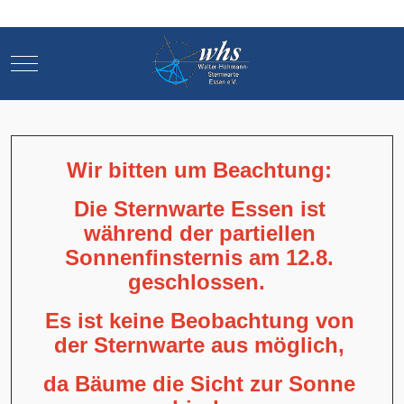
Mobile Menu Toggle
Mobile Menu Toggle
Wir bitten um Beachtung:
Die Sternwarte Essen ist
während der partiellen
Sonnenfinsternis am 12.8.
geschlossen.
Es ist keine Beobachtung von
der Sternwarte aus möglich,
da Bäume die Sicht zur Sonne