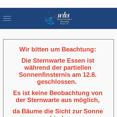
Mobile Menu Toggle
Mobile Menu Toggle
Wir bitten um Beachtung:
Die Sternwarte Essen ist
während der partiellen
Sonnenfinsternis am 12.8.
geschlossen.
Es ist keine Beobachtung von
der Sternwarte aus möglich,
da Bäume die Sicht zur Sonne