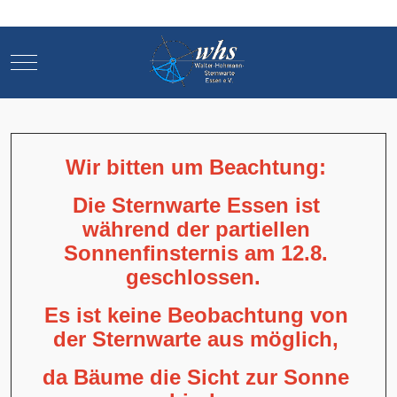
Mobile Menu Toggle
Mobile Menu Toggle
Wir bitten um Beachtung:
Die Sternwarte Essen ist
während der partiellen
Sonnenfinsternis am 12.8.
geschlossen.
Es ist keine Beobachtung von
der Sternwarte aus möglich,
da Bäume die Sicht zur Sonne