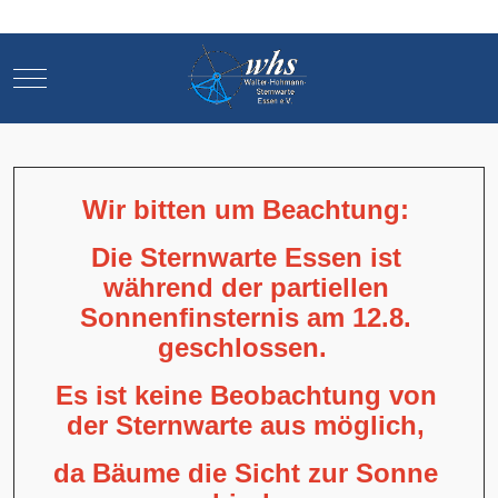
Mobile Menu Toggle
Mobile Menu Toggle
Wir bitten um Beachtung:
Die Sternwarte Essen ist
während der partiellen
Sonnenfinsternis am 12.8.
geschlossen.
Es ist keine Beobachtung von
der Sternwarte aus möglich,
da Bäume die Sicht zur Sonne