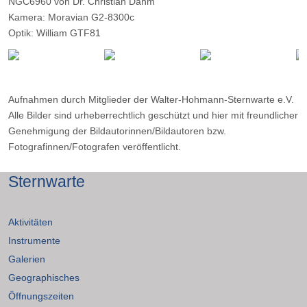
NGC6960 von Dr. Christian Dahm
Kamera: Moravian G2-8300c
Optik: William GTF81
Belichtungszeit: 30 x 240 Sekunden
Filter: --
Ort: Ober- Holte
Datum: 30.08.2016
Aufnahmen durch Mitglieder der Walter-Hohmann-Sternwarte e.V.
Alle Bilder sind urheberrechtlich geschützt und hier mit freundlicher
Genehmigung der Bildautorinnen/Bildautoren bzw.
Fotografinnen/Fotografen veröffentlicht.
Sternwarte
Aktivitäten
Instrumente
Galerien
Geographisches
Öffnungszeiten