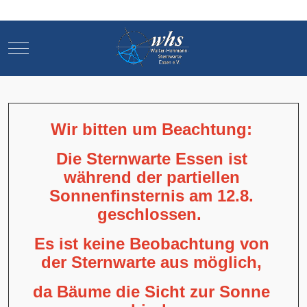
Mobile Menu Toggle
Mobile Menu Toggle
Wir bitten um Beachtung:
Die Sternwarte Essen ist
während der partiellen
Sonnenfinsternis am 12.8.
geschlossen.
Es ist keine Beobachtung von
der Sternwarte aus möglich,
da Bäume die Sicht zur Sonne