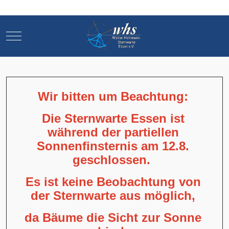
Mobile Menu Toggle
Mobile Menu Toggle
Wir bitten um Beachtung:
Die Sternwarte Essen ist
während der partiellen
Sonnenfinsternis am 12.8.
geschlossen.
Es ist keine Beobachtung von
der Sternwarte aus möglich,
da Bäume die Sicht zur Sonne