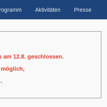
rogramm
Aktivitäten
Presse
is am 12.8. geschlossen.
 möglich,
.