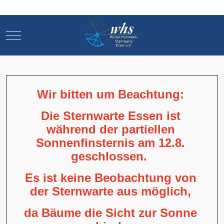
Mobile Menu Toggle
Mobile Menu Toggle
Wir bitten um Beachtung:
Die Sternwarte Essen ist
während der partiellen
Sonnenfinsternis am 12.8.
geschlossen.
Es ist keine Beobachtung von
der Sternwarte aus möglich,
da Bäume die Sicht zur Sonne