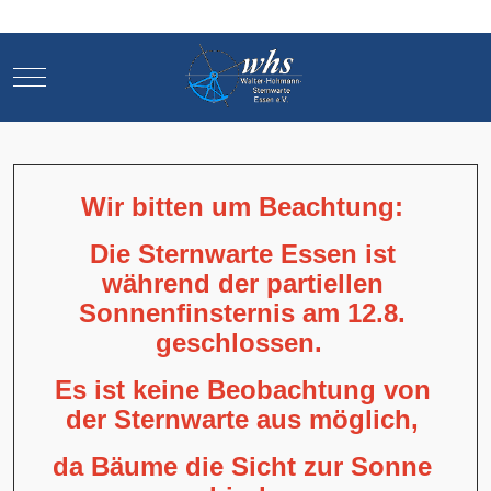
Mobile Menu Toggle
Mobile Menu Toggle
Wir bitten um Beachtung:
Die Sternwarte Essen ist
während der partiellen
Sonnenfinsternis am 12.8.
geschlossen.
Es ist keine Beobachtung von
der Sternwarte aus möglich,
da Bäume die Sicht zur Sonne