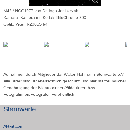
M42 / NGC1977 von Dr. Ingo Janiszczak
Kamera: Kamera mit Kodak EliteChrome 200
Optik: Vixen R200SS f/4
Belichtungszeit: Komposit aus 4 Aufn. (1,5,10,20 Minuten)
Filter: ---
Ort: Neuludwigsdorf
Datum: ---
Aufnahmen durch Mitglieder der Walter-Hohmann-Sternwarte e.V.
Alle Bilder sind urheberrechtlich geschützt und hier mit freundlicher
Genehmigung der Bildautorinnen/Bildautoren bzw.
Fotografinnen/Fotografen veröffentlicht.
Sternwarte
Aktivitäten