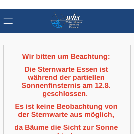
Mobile Menu Toggle
Mobile Menu Toggle
Wir bitten um Beachtung:
Die Sternwarte Essen ist
während der partiellen
Sonnenfinsternis am 12.8.
geschlossen.
Es ist keine Beobachtung von
der Sternwarte aus möglich,
da Bäume die Sicht zur Sonne