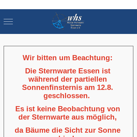
Mobile Menu Toggle
Mobile Menu Toggle
Wir bitten um Beachtung:
Die Sternwarte Essen ist
während der partiellen
Sonnenfinsternis am 12.8.
geschlossen.
Es ist keine Beobachtung von
der Sternwarte aus möglich,
da Bäume die Sicht zur Sonne