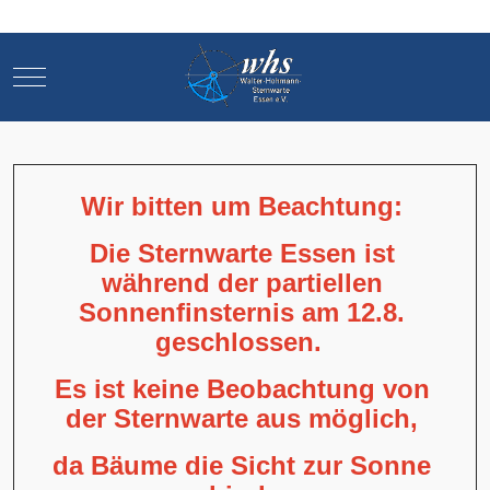
Mobile Menu Toggle
Mobile Menu Toggle
Wir bitten um Beachtung:
Die Sternwarte Essen ist
während der partiellen
Sonnenfinsternis am 12.8.
geschlossen.
Es ist keine Beobachtung von
der Sternwarte aus möglich,
da Bäume die Sicht zur Sonne