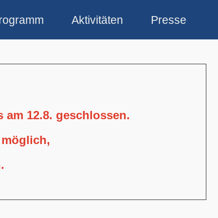
rogramm
Aktivitäten
Presse
is am 12.8. geschlossen.
 möglich,
.