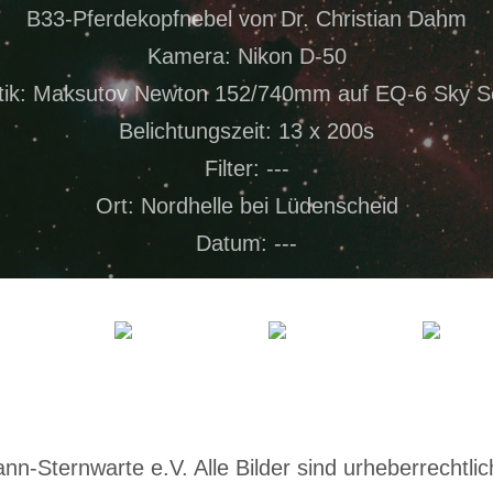
B33-Pferdekopfnebel von Dr. Christian Dahm
Kamera: Nikon D-50
tik: Maksutov Newton 152/740mm auf EQ-6 Sky S
Belichtungszeit: 13 x 200s
Filter: ---
Ort: Nordhelle bei Lüdenscheid
Datum: ---
-Sternwarte e.V. Alle Bilder sind urheberrechtlich