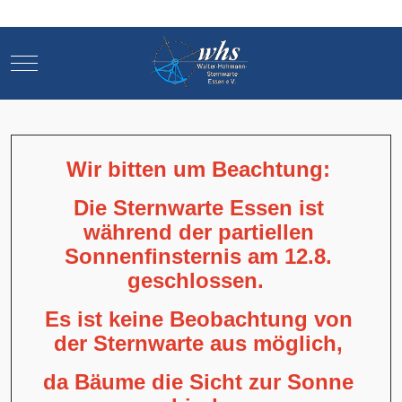
Mobile Menu Toggle
Mobile Menu Toggle
Wir bitten um Beachtung:
Die Sternwarte Essen ist
während der partiellen
Sonnenfinsternis am 12.8.
geschlossen.
Es ist keine Beobachtung von
der Sternwarte aus möglich,
da Bäume die Sicht zur Sonne