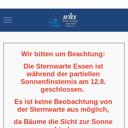
Mobile Menu Toggle
Mobile Menu Toggle
Wir bitten um Beachtung:
Die Sternwarte Essen ist
während der partiellen
Sonnenfinsternis am 12.8.
geschlossen.
Es ist keine Beobachtung von
der Sternwarte aus möglich,
da Bäume die Sicht zur Sonne