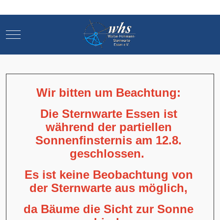
Mobile Menu Toggle
Mobile Menu Toggle
Wir bitten um Beachtung:
Die Sternwarte Essen ist
während der partiellen
Sonnenfinsternis am 12.8.
geschlossen.
Es ist keine Beobachtung von
der Sternwarte aus möglich,
da Bäume die Sicht zur Sonne