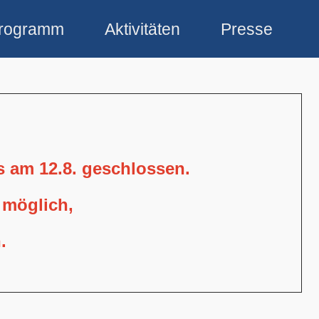
rogramm
Aktivitäten
Presse
is am 12.8. geschlossen.
 möglich,
.