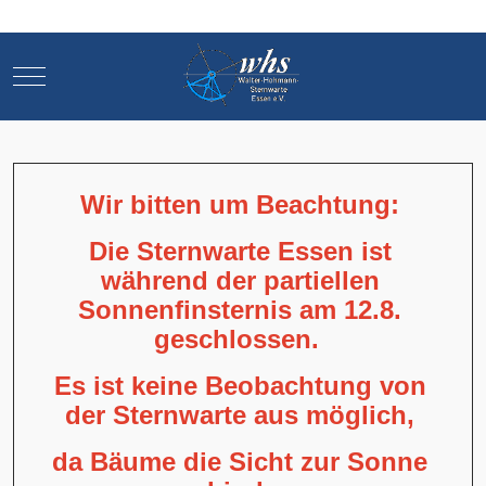
Mobile Menu Toggle
Mobile Menu Toggle
Wir bitten um Beachtung:
Die Sternwarte Essen ist
während der partiellen
Sonnenfinsternis am 12.8.
geschlossen.
Es ist keine Beobachtung von
der Sternwarte aus möglich,
da Bäume die Sicht zur Sonne