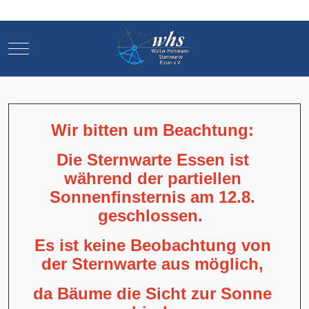
Mobile Menu Toggle
Mobile Menu Toggle
Wir bitten um Beachtung:
Die Sternwarte Essen ist
während der partiellen
Sonnenfinsternis am 12.8.
geschlossen.
Es ist keine Beobachtung von
der Sternwarte aus möglich,
da Bäume die Sicht zur Sonne