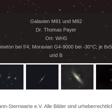
Galaxien M81 und M82
Dr. Thomas Payer
Ort: WHS
Newton bei f/4; Moravian G4-9000 bei -30°C; je 8x
und B
-Sternwarte e.V. Alle Bilder sind urheberrechtlich