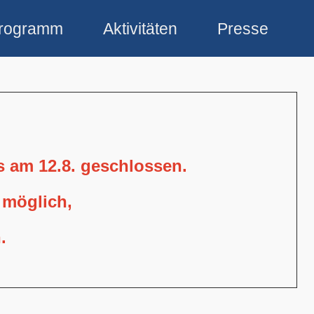
rogramm
Aktivitäten
Presse
is am 12.8. geschlossen.
 möglich,
.