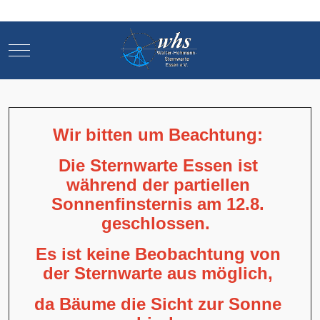
Mobile Menu Toggle
Mobile Menu Toggle
Wir bitten um Beachtung:
Die Sternwarte Essen ist
während der partiellen
Sonnenfinsternis am 12.8.
geschlossen.
Es ist keine Beobachtung von
der Sternwarte aus möglich,
da Bäume die Sicht zur Sonne