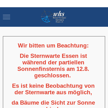
Mobile Menu Toggle
Mobile Menu Toggle
Wir bitten um Beachtung:
Die Sternwarte Essen ist
während der partiellen
Sonnenfinsternis am 12.8.
geschlossen.
Es ist keine Beobachtung von
der Sternwarte aus möglich,
da Bäume die Sicht zur Sonne