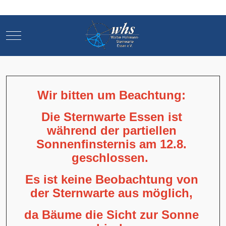
Mobile Menu Toggle
Mobile Menu Toggle
Wir bitten um Beachtung:
Die Sternwarte Essen ist
während der partiellen
Sonnenfinsternis am 12.8.
geschlossen.
Es ist keine Beobachtung von
der Sternwarte aus möglich,
da Bäume die Sicht zur Sonne