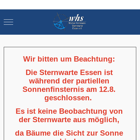
Mobile Menu Toggle
Mobile Menu Toggle
Wir bitten um Beachtung:
Die Sternwarte Essen ist
während der partiellen
Sonnenfinsternis am 12.8.
geschlossen.
Es ist keine Beobachtung von
der Sternwarte aus möglich,
da Bäume die Sicht zur Sonne