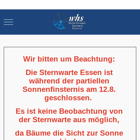
Mobile Menu Toggle
Mobile Menu Toggle
Wir bitten um Beachtung:
Die Sternwarte Essen ist
während der partiellen
Sonnenfinsternis am 12.8.
geschlossen.
Es ist keine Beobachtung von
der Sternwarte aus möglich,
da Bäume die Sicht zur Sonne