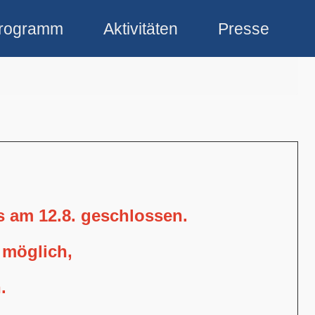
rogramm
Aktivitäten
Presse
is am 12.8. geschlossen.
 möglich,
.