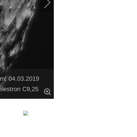
um: 04.03.2019
lestron C9,25