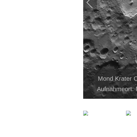
Mond Krater C
Aufnahmeort: