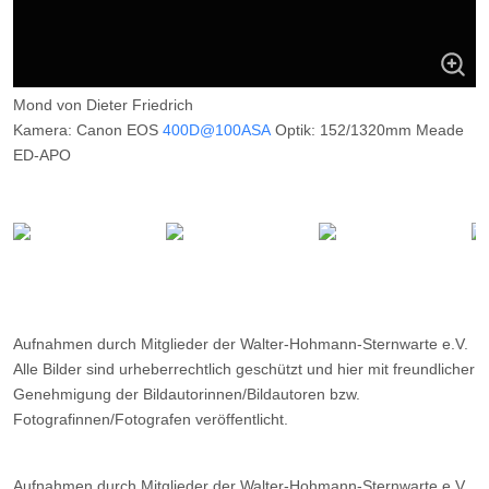
Mond von Dieter Friedrich
Kamera: Canon EOS
400D@100ASA
Optik: 152/1320mm Meade
ED-APO
Belichtungszeit: 1/125 sec (Verwendung des Grünkanals aus RAW)
Filter: ---
Ort: ---
Datum: ---
Aufnahmen durch Mitglieder der Walter-Hohmann-Sternwarte e.V.
Alle Bilder sind urheberrechtlich geschützt und hier mit freundlicher
Genehmigung der Bildautorinnen/Bildautoren bzw.
Fotografinnen/Fotografen veröffentlicht.
Aufnahmen durch Mitglieder der Walter-Hohmann-Sternwarte e.V.