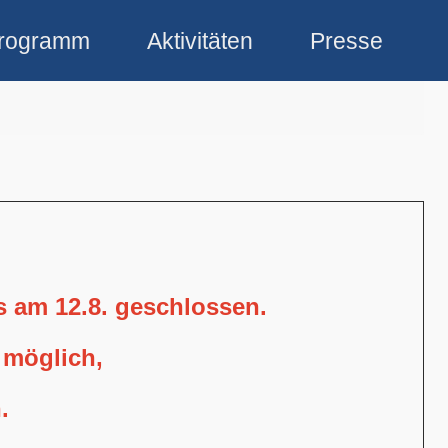
rogramm
Aktivitäten
Presse
is am 12.8. geschlossen.
 möglich,
.