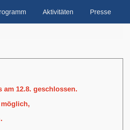
rogramm
Aktivitäten
Presse
is am 12.8. geschlossen.
 möglich,
.