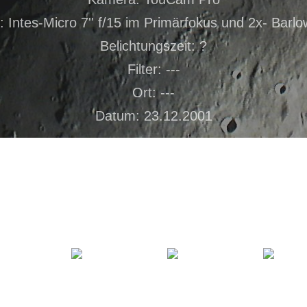
: Intes-Micro 7'' f/15 im Primärfokus und 2x- Barlo
Belichtungszeit: ?
Filter: ---
Ort: ---
Datum: 23.12.2001