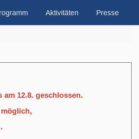
rogramm
Aktivitäten
Presse
is am 12.8. geschlossen.
 möglich,
.