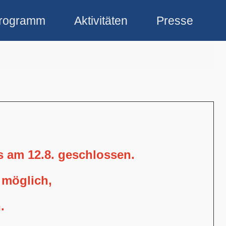
rogramm
Aktivitäten
Presse
is am 12.8. geschlossen.
 möglich,
.