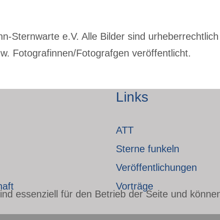
Sternwarte e.V. Alle Bilder sind urheberrechtlich 
. Fotografinnen/Fotografgen veröffentlicht.
Links
ATT
Sterne funkeln
Veröffentlichungen
haft
Vorträge
nd essenziell für den Betrieb der Seite und könne