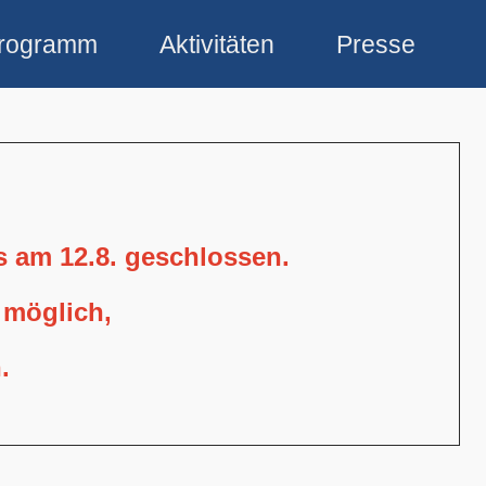
rogramm
Aktivitäten
Presse
is am 12.8. geschlossen.
 möglich,
.