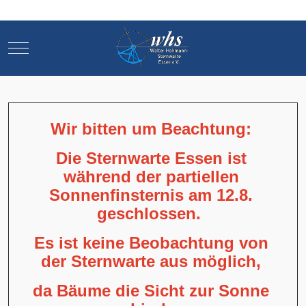
Mobile Menu Toggle
Mobile Menu Toggle
Wir bitten um Beachtung:
Die Sternwarte Essen ist
während der partiellen
Sonnenfinsternis am 12.8.
geschlossen.
Es ist keine Beobachtung von
der Sternwarte aus möglich,
da Bäume die Sicht zur Sonne