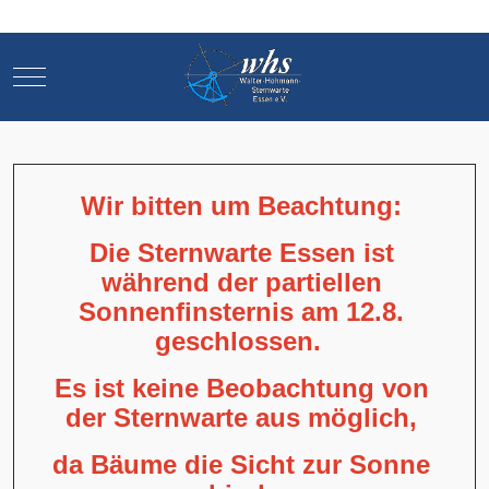
Mobile Menu Toggle
Mobile Menu Toggle
Wir bitten um Beachtung:
Die Sternwarte Essen ist
während der partiellen
Sonnenfinsternis am 12.8.
geschlossen.
Es ist keine Beobachtung von
der Sternwarte aus möglich,
da Bäume die Sicht zur Sonne