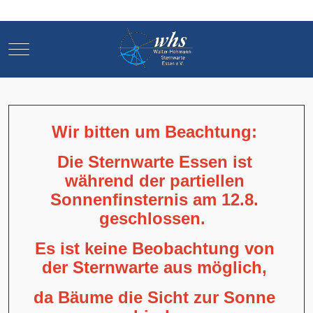
Mobile Menu Toggle
Mobile Menu Toggle
Wir bitten um Beachtung:
Die Sternwarte Essen ist
während der partiellen
Sonnenfinsternis am 12.8.
geschlossen.
Es ist keine Beobachtung von
der Sternwarte aus möglich,
da Bäume die Sicht zur Sonne