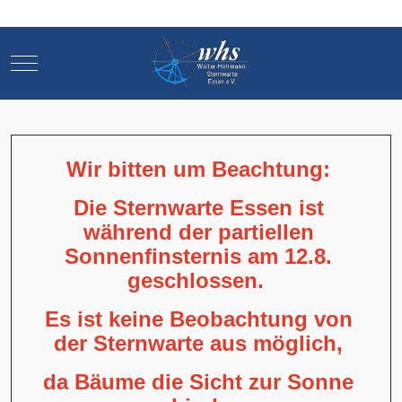
Mobile Menu Toggle
Mobile Menu Toggle
Wir bitten um Beachtung:
Die Sternwarte Essen ist
während der partiellen
Sonnenfinsternis am 12.8.
geschlossen.
Es ist keine Beobachtung von
der Sternwarte aus möglich,
da Bäume die Sicht zur Sonne