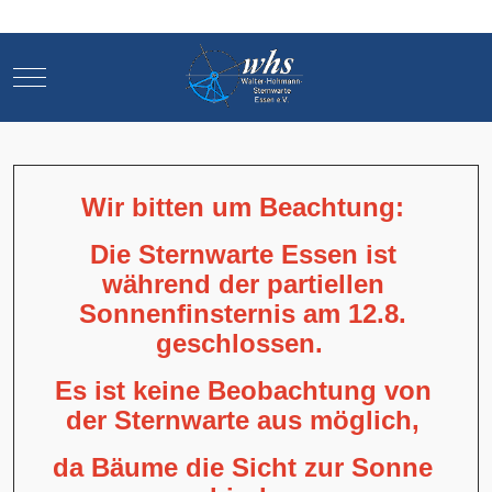
Mobile Menu Toggle
Mobile Menu Toggle
Wir bitten um Beachtung:
Die Sternwarte Essen ist
während der partiellen
Sonnenfinsternis am 12.8.
geschlossen.
Es ist keine Beobachtung von
der Sternwarte aus möglich,
da Bäume die Sicht zur Sonne