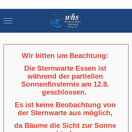
Mobile Menu Toggle
Mobile Menu Toggle
Wir bitten um Beachtung:
Die Sternwarte Essen ist
während der partiellen
Sonnenfinsternis am 12.8.
geschlossen.
Es ist keine Beobachtung von
der Sternwarte aus möglich,
da Bäume die Sicht zur Sonne