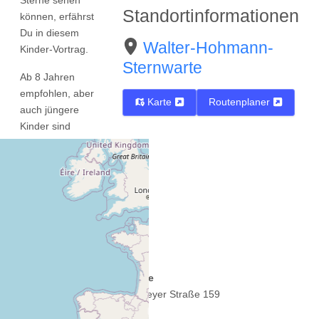
Standortinformationen
können, erfährst
Du in diesem
Walter-Hohmann-
Kinder-Vortrag.
Sternwarte
Ab 8 Jahren
empfohlen, aber
Karte
Routenplaner
auch jüngere
Kinder sind
willkommen!
Die (Kinder-)
Teilnehmerzahl
ist auf 20
beschränkt,
also mit einem
Elternteil
zusmmen 40
Straße
Plätze.
Wallneyer Straße 159
Anmeldung von