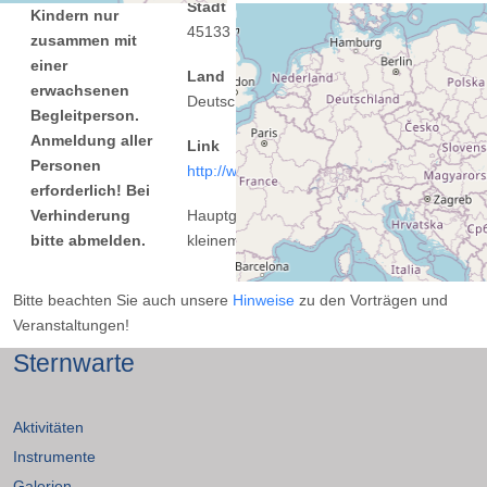
Stadt
Kindern nur
45133 Essen
zusammen mit
einer
Land
erwachsenen
Deutschland
Begleitperson.
Anmeldung aller
Link
Personen
http://www.sternwarte-essen.de
erforderlich! Bei
Verhinderung
Hauptgebäude mit großem und
bitte abmelden.
kleinem Vortragsraum
Bitte beachten Sie auch unsere
Hinweise
zu den Vorträgen und
Veranstaltungen!
Sternwarte
Aktivitäten
Instrumente
Galerien