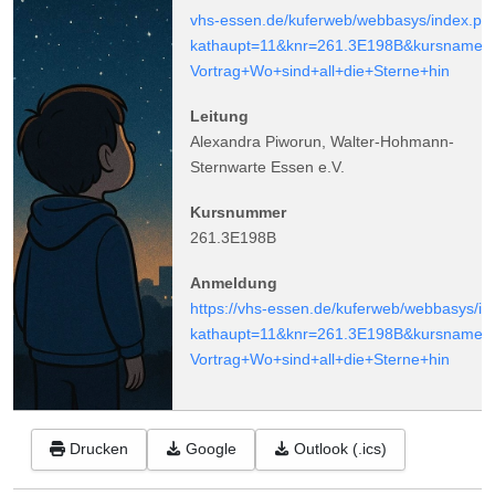
vhs-essen.de/kuferweb/webbasys/index.ph
kathaupt=11&knr=261.3E198B&kursname=
Vortrag+Wo+sind+all+die+Sterne+hin
Leitung
Alexandra Piworun, Walter-Hohmann-
Sternwarte Essen e.V.
Kursnummer
261.3E198B
Anmeldung
https://vhs-essen.de/kuferweb/webbasys/i
kathaupt=11&knr=261.3E198B&kursname=
Vortrag+Wo+sind+all+die+Sterne+hin
Drucken
Google
Outlook (.ics)